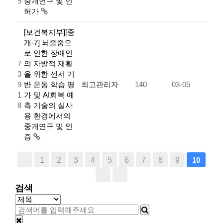
9
중개연구 및 인
허가
[보건복지부][중
개-7] 뇌졸중으
로 인한 장애인
7
의 자발적 재활
3
을 위한 센서 기
9
반 운동 학습 평
최고관리자
140
03-05
1
가 및 AI회복 예
8
측 기술의 실사
용 환경에서의
중개연구 및 인
증
1
2
3
4
5
6
7
8
9
10
검색