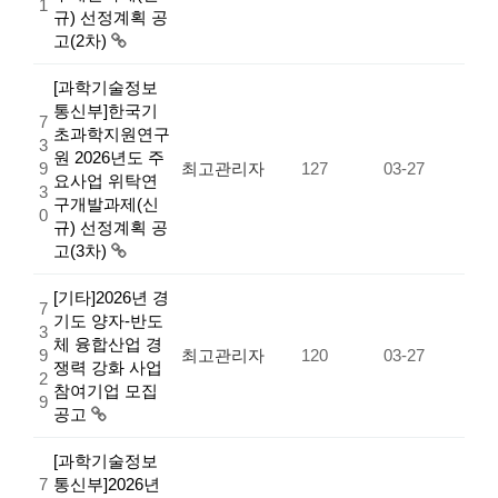
1
규) 선정계획 공
고(2차)
[과학기술정보
통신부]한국기
7
초과학지원연구
3
원 2026년도 주
9
최고관리자
127
03-27
요사업 위탁연
3
구개발과제(신
0
규) 선정계획 공
고(3차)
[기타]2026년 경
7
기도 양자-반도
3
체 융합산업 경
9
최고관리자
120
03-27
쟁력 강화 사업
2
참여기업 모집
9
공고
[과학기술정보
7
통신부]2026년