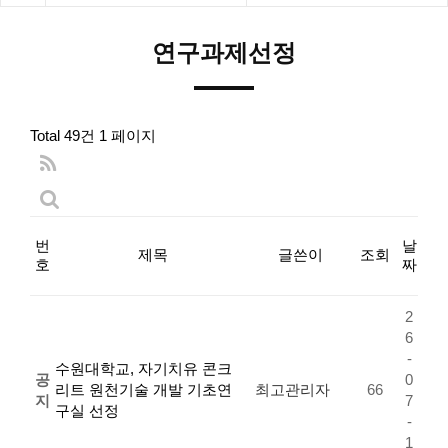
연구과제선정
Total 49건
1 페이지
번
날
제목
글쓴이
조회
호
짜
2
6
-
수원대학교, 자기치유 콘크
공
0
리트 원천기술 개발 기초연
최고관리자
66
지
7
구실 선정
-
1