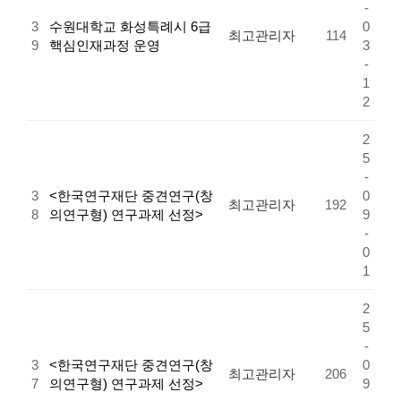
-
3
수원대학교 화성특례시 6급
0
최고관리자
114
9
핵심인재과정 운영
3
-
1
2
2
5
-
3
<한국연구재단 중견연구(창
0
최고관리자
192
8
의연구형) 연구과제 선정>
9
-
0
1
2
5
-
3
<한국연구재단 중견연구(창
0
최고관리자
206
7
의연구형) 연구과제 선정>
9