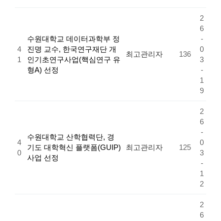
2
6
수원대학교 데이터과학부 정
-
4
진명 교수, 한국연구재단 개
0
최고관리자
136
1
인기초연구사업(핵심연구 유
3
형A) 선정
-
1
9
2
6
-
수원대학교 산학협력단, 경
4
0
기도 대학혁신 플랫폼(GUIP)
최고관리자
125
0
3
사업 선정
-
1
2
2
6