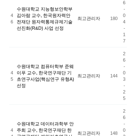
6
수원대학교 지능형보안학부
-
4
김아람 교수, 한국원자력안
0
최고관리자
180
6
전재단 원자력통제규제기술
4
선진화(R&D) 사업 선정
-
1
7
2
6
수원대학교 컴퓨터학부 준웨
-
4
이푸 교수, 한국연구재단 기
0
최고관리자
144
5
초연구사업(핵심연구 유형A)
3
선정
-
2
5
2
6
수원대학교 데이터과학부 안
-
4
주희 교수, 한국연구재단 한
0
최고관리자
148