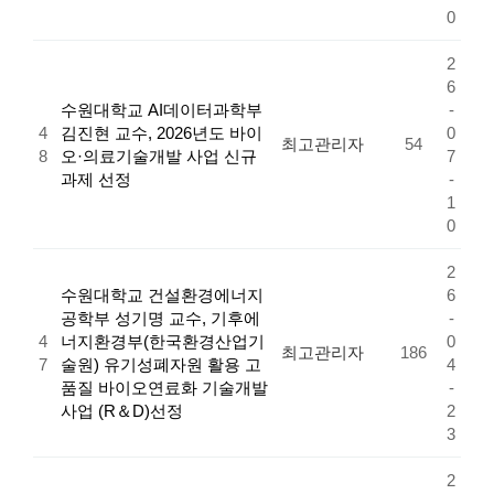
0
2
6
수원대학교 AI데이터과학부
-
4
김진현 교수, 2026년도 바이
0
최고관리자
54
8
오·의료기술개발 사업 신규
7
과제 선정
-
1
0
2
수원대학교 건설환경에너지
6
공학부 성기명 교수, 기후에
-
4
너지환경부(한국환경산업기
0
최고관리자
186
7
술원) 유기성폐자원 활용 고
4
품질 바이오연료화 기술개발
-
사업 (R＆D)선정
2
3
2