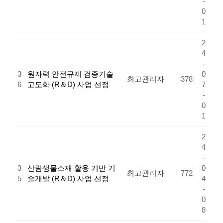
-
0
1
2
4
-
3
원자력 안전규제 검증기술
0
최고관리자
378
6
고도화 (R＆D) 사업 선정
7
-
0
1
2
4
-
3
산림생물소재 활용 기반 기
0
최고관리자
772
5
술개발 (R＆D) 사업 선정
4
-
0
8