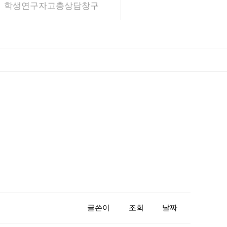
학생연구자고충상담창구
글쓴이
조회
날짜