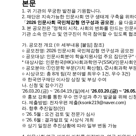
본문
1. 귀 기관의 무궁한 발전을 기원합니다.
2. 재단은 지속가능한 인문사회 연구 생태계 구축을 위하
「
2026 인문사회 국민체감형 연구성과 공모전
」을 다음
3. 본 공모전은 "정책의 시작, 사회의 변화를 만드는 인
기관 소속 연구소 및 연구진이 적극 참여할 수 있도록 협
가. 공모전 개요 (※ 세부내용 [붙임] 참조)
○ 공모전명: 2026 인문사회 국민체감형 연구성과 공모전
○ 공모대상: 인문사회분야 학술지원사업 주요 집단연구*
* 대상사업: 인문한국(HK)/사회과학연구(SSK)/인문
○ 공모분야: ①인문학 부문(가치 확산형), ②사회과학 부
○ 시상규모: 총 8개 팀(각 분야별 최우수 1건, 우수 3건)
※ 한국연구재단 이사장 상장 및 부상 수여
나. 신청 및 접수기간
'26.03.20.(금) ~ '26.04.19.(일)에서
'26.03.20.(금) ~ '26.
※ 홍보 강화를 통한 우수 연구성과 추가 발굴을 위해 신
다. 제출방법: 전자우편 제출(ksonk219@naver.com)
라. 향후 추진일정(안)
○ '26. 5월 : 요건 검토 및 전문가 심사
○ '26. 6월 : 결과발표 및 시상식 개최
※ 상기 일정은 추진상황에 따라 일부 변동 가능