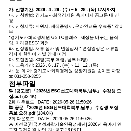
가. 신청기간: 2026 . 4 . 29 . (수) ~ 5 . 28 . (목) 17시까지
나. 신청방법: 경기도사회적경제원 홈페이지 공고문 내 신
청
다. 신청서류: 지원서, 재직증명서, 온라인교육 수료증* 각 1
부
*경기도사회적경제원 GS I C클래스 ' 세상을 바꾸는 움직
임, 미라클ESG' 과정
라. 선정방법: 서류 심사 및 면접심사 * 면접일정은 서류합
격자에 한하여 개별 안내 예정
마. 모집인원: 80명(북부 30명, 남부 50명)
바. 교육기간: 2026 . 6 . 17 . (수) ~ 11 . 12 . (목)
사. 문 의 처: 경기도사회적경제원 성장지원팀 송이든 차장
☎ 031-258-3255
첨부파일
[공고문] 「2026년 ESG선도대학북부,남부」 수강생 모
집.pdf
(92.4K)
2회 다운로드 | DATE : 2026-05-26 11:50:26
공문 「2026년 ESG선도대학북부,남부」 수강생 모집
홍보 요청.pdf
(184.0K)
2회 다운로드 | DATE : 2026-05-26 11:50:26
이전글
[한국여성과학기술인육성재단] 2026년 육아기 연
구자 과제지원 사업 2차 공고
26.06.01