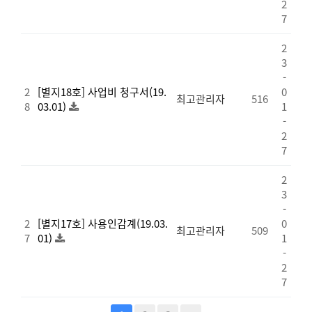
2
7
2
3
-
2
[별지18호] 사업비 청구서(19.
0
최고관리자
516
8
03.01)
1
-
2
7
2
3
-
2
[별지17호] 사용인감계(19.03.
0
최고관리자
509
7
01)
1
-
2
7