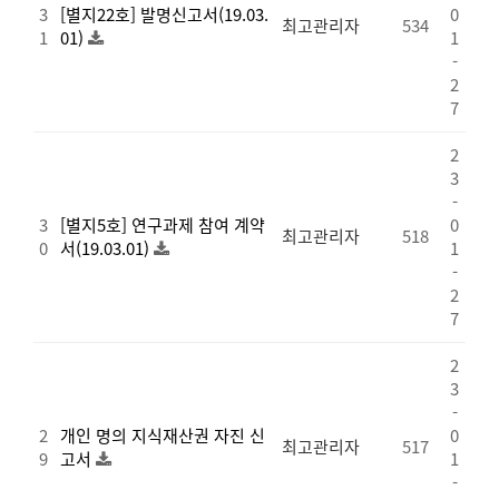
3
[별지22호] 발명신고서(19.03.
0
최고관리자
534
1
01)
1
-
2
7
2
3
-
3
[별지5호] 연구과제 참여 계약
0
최고관리자
518
0
서(19.03.01)
1
-
2
7
2
3
-
2
개인 명의 지식재산권 자진 신
0
최고관리자
517
9
고서
1
-