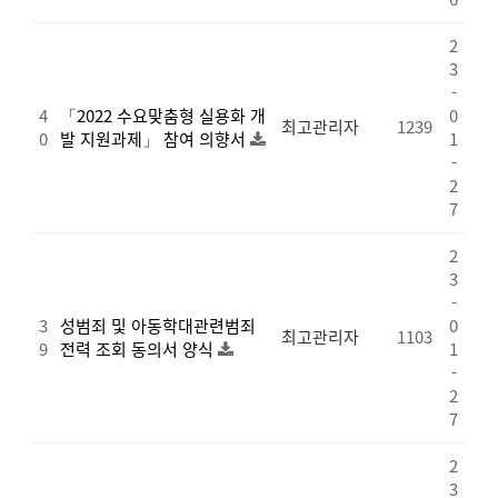
2
3
-
4
「2022 수요맞춤형 실용화 개
0
최고관리자
1239
0
발 지원과제」 참여 의향서
1
-
2
7
2
3
-
3
성범죄 및 아동학대관련범죄
0
최고관리자
1103
9
전력 조회 동의서 양식
1
-
2
7
2
3