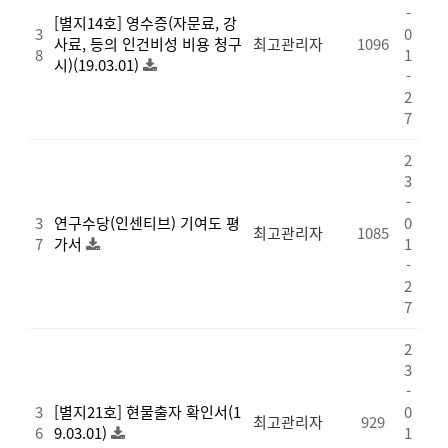
-
[별지14호] 영수증(자문료, 강
3
0
사료, 등의 인건비성 비용 청구
최고관리자
1096
8
1
시)(19.03.01)
-
2
7
2
3
-
3
연구수당(인센티브) 기여도 평
0
최고관리자
1085
7
가서
1
-
2
7
2
3
-
3
[별지21호] 현물출자 확인서(1
0
최고관리자
929
6
9.03.01)
1