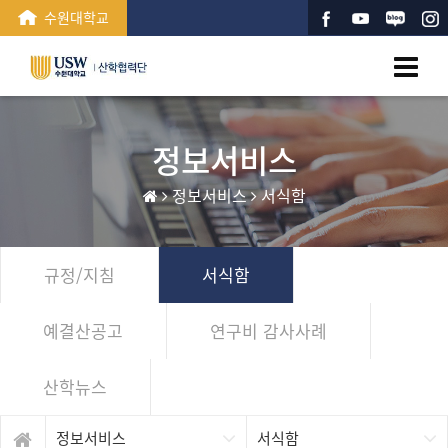
수원대학교
정보서비스
정보서비스
서식함
규정/지침
서식함
예결산공고
연구비 감사사례
산학뉴스
정보서비스
서식함