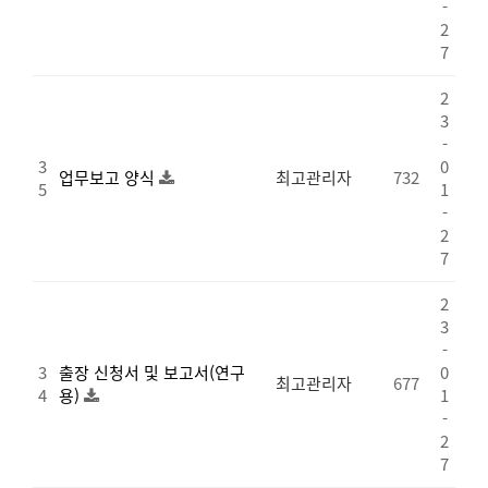
-
2
7
2
3
-
3
0
업무보고 양식
최고관리자
732
5
1
-
2
7
2
3
-
3
출장 신청서 및 보고서(연구
0
최고관리자
677
4
용)
1
-
2
7