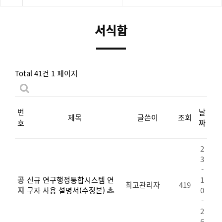
서식함
Total 41건
1 페이지
번
날
제목
글쓴이
조회
호
짜
2
3
-
공
신규 연구행정통합시스템 연
1
최고관리자
419
지
구자 사용 설명서(수정본)
0
-
2
6