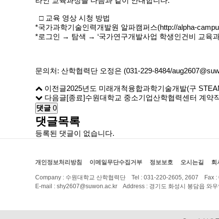
라인 교육과정을 다음과 같이 안내합니다.
□ 교육 영상 시청 방법
*국가과학기술인력개발원 알파캠퍼스(
http://alpha-cam
*로그인 → 탐색 → ‘국가연구개발사업 학생인건비 교육과정
문의처: 산학협력단 오정은 (031-229-8484/aug2607@suwon
이전글
2025년도 미래개척융합과학기술개발(구 STEA
다음글
[종료]수원대학교 중소기업산학협력센터 계약직
댓글
0
댓글목록
등록된 댓글이 없습니다.
개인정보처리방침
이메일무단수집거부
정보보호
오시는길
회
Company : 수원대학교 산학협력단
Tel : 031-220-2605, 2607 Fax :
E-mail : shy2607@suwon.ac.kr Address : 경기도 화성시 봉