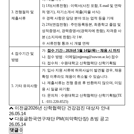
1) 1
차
(
서류전형
) :
이력서
(
사진 포함
, E-mail
및 연락
3.
전형절차 및
처 명기
),
자기소개서 제출
(
자율 서식
)
제출서류
※
경력 사항은 담당 분야 또는 업적 등을 기재
2) 2
차
(
면접전형
) :
주민등록등본
,
최종학교 졸업 및
성적증명서
,
경력증명서
(
경력자에 한함
),
자격증 사
본
(
소지자에 한함
)
각
1
부
.
※
서류전형 통과 시 개별 연락
가
.
접수 기간
: 2026
년
5
월
14
일
(
목
) ~
채용 시 까지
4.
접수기간 및
나
.
접수 방법
:
이메일
(mjjeong@suwon.ac.kr)
접수
방법
다
.
접수처
:
수원대학교 산학협력단 산학기획팀
가
.
입사 지원 서류에 허위사실이 발견될 경우
,
채용
확정 이후라도 채용이 취소될 수 있습니다
.
나
.
제출서류는 전형 종료 후 반환하지 않으며
,
미임
5.
기타 유의사항
용 시 일괄 파기함
.
다
.
문의처
:
수원대학교 산학협력단 산학기획팀
(TE
L : 031-220-8525)
이전글
2026년 산학협력단 건강검진 대상자 안내
26.05.14
다음글
한국연구재단 PM(의약학단장) 초빙 공고
26.05.14
댓글
0