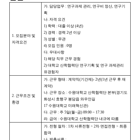
가
.
담당업무
:
연구과제 관리
,
연구비 정산
,
연구기
획
나
.
자격 요건
1)
학력
:
대졸 이상
(4
년
)
2)
경력
:
경력
2
년 이상
1.
모집분야 및
3)
성별
:
무관
자격요건
4)
모집 인원
: 0
명
다
.
우대사항
1)
해당 직무 근무 경험
2)
대학교 산학협력단 연구기획 및 연구 과제관리
유경험자
가
.
근무 형태
:
계약직
(
기간제
)- 2
년
(1
년 근무 후 재
계약
)
나
.
근무 장소
:
수원대학교 산학협력단 본부
(
경기도
2.
근무조건 및
화성시 효행구 봉담읍 와우안길
환경
17
수원대학교 미래혁신관
)
다
.
근무
:
주
5
일
(
월
~
금
) 09:00 ~ 17:30
라
.
급여
:
수원대학교 산학협력단 내규에 따름
가
.
전형 절차
: 1
차 서류전형
> 2
차 면접전형
>
최종
합격
나
.
제출서류
: